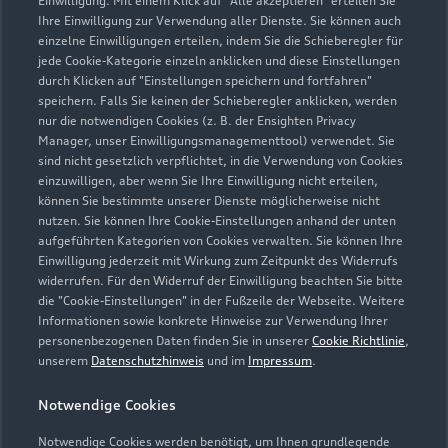
Einwilligung. Mit einem Klick auf "Alle akzeptieren" erteilen Sie
Ihre Einwilligung zur Verwendung aller Dienste. Sie können auch
Nevigeser Straße 151, 161, 163
einzelne Einwilligungen erteilen, indem Sie die Schieberegler für
42553 Velbert
jede Cookie-Kategorie einzeln anklicken und diese Einstellungen
durch Klicken auf "Einstellungen speichern und fortfahren"
02053 491100
speichern. Falls Sie keinen der Schieberegler anklicken, werden
nur die notwendigen Cookies (z. B. der Ensighten Privacy
Manager, unser Einwilligungsmanagementtool) verwendet. Sie
info_25@gottfried-schultz.de
sind nicht gesetzlich verpflichtet, in die Verwendung von Cookies
einzuwilligen, aber wenn Sie Ihre Einwilligung nicht erteilen,
Kontaktdaten herunterladen
können Sie bestimmte unserer Dienste möglicherweise nicht
nutzen. Sie können Ihre Cookie-Einstellungen anhand der unten
aufgeführten Kategorien von Cookies verwalten. Sie können Ihre
Einwilligung jederzeit mit Wirkung zum Zeitpunkt des Widerrufs
widerrufen. Für den Widerruf der Einwilligung beachten Sie bitte
Öffnungszeiten
die "Cookie-Einstellungen" in der Fußzeile der Webseite. Weitere
Informationen sowie konkrete Hinweise zur Verwendung Ihrer
personenbezogenen Daten finden Sie in unserer
Cookie Richtlinie
,
unserem
Datenschutzhinweis
und im
Impressum
.
Verkauf
Geschlossen
,
öffnet am
Samstag 09:00
Notwendige Cookies
Notwendige Cookies werden benötigt, um Ihnen grundlegende
Service