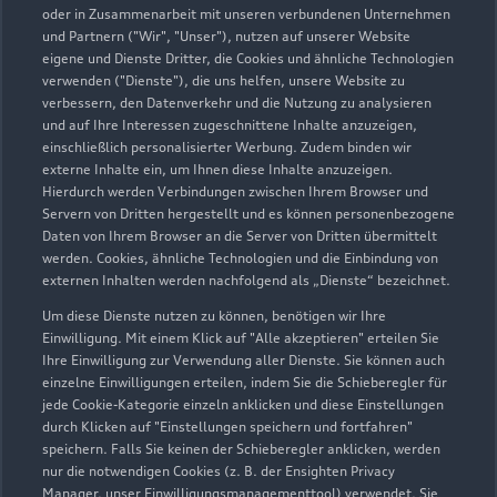
oder in Zusammenarbeit mit unseren verbundenen Unternehmen
und Partnern ("Wir", "Unser"), nutzen auf unserer Website
eigene und Dienste Dritter, die Cookies und ähnliche Technologien
verwenden ("Dienste"), die uns helfen, unsere Website zu
verbessern, den Datenverkehr und die Nutzung zu analysieren
und auf Ihre Interessen zugeschnittene Inhalte anzuzeigen,
Nevigeser Straße 151, 161, 163
einschließlich personalisierter Werbung. Zudem binden wir
externe Inhalte ein, um Ihnen diese Inhalte anzuzeigen.
42553 Velbert
Hierdurch werden Verbindungen zwischen Ihrem Browser und
Servern von Dritten hergestellt und es können personenbezogene
02053 491100
Daten von Ihrem Browser an die Server von Dritten übermittelt
werden. Cookies, ähnliche Technologien und die Einbindung von
externen Inhalten werden nachfolgend als „Dienste“ bezeichnet.
info_25@gottfried-schultz.de
Um diese Dienste nutzen zu können, benötigen wir Ihre
Kontaktdaten herunterladen
Einwilligung. Mit einem Klick auf "Alle akzeptieren" erteilen Sie
Ihre Einwilligung zur Verwendung aller Dienste. Sie können auch
einzelne Einwilligungen erteilen, indem Sie die Schieberegler für
jede Cookie-Kategorie einzeln anklicken und diese Einstellungen
durch Klicken auf "Einstellungen speichern und fortfahren"
Öffnungszeiten
speichern. Falls Sie keinen der Schieberegler anklicken, werden
nur die notwendigen Cookies (z. B. der Ensighten Privacy
Manager, unser Einwilligungsmanagementtool) verwendet. Sie