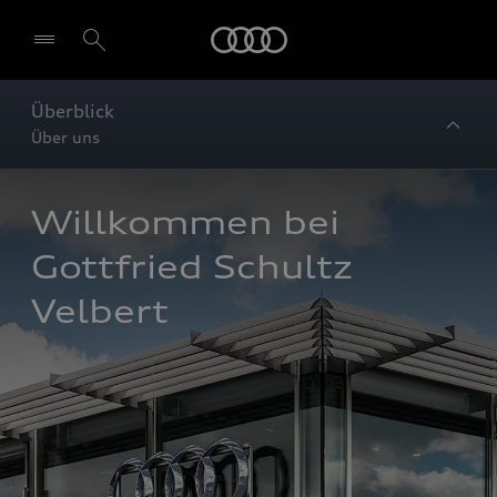
Startseite
Überblick
Über uns
Willkommen bei 
Gottfried Schultz 
Velbert