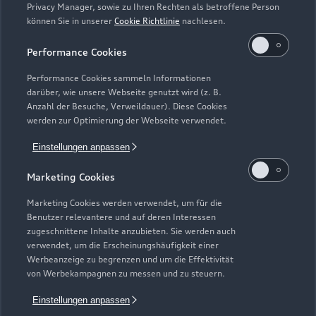
Privacy Manager, sowie zu Ihren Rechten als betroffene Person
können Sie in unserer
Cookie Richtlinie
nachlesen.
Kaufen & leasen
Alle Modelle
Performance Cookies
Modelle vergleichen
Service & Zubehör
Performance Cookies sammeln Informationen
Neuwagensuche
darüber, wie unsere Webseite genutzt wird (z. B.
Elektromodelle
Anzahl der Besuche, Verweildauer). Diese Cookies
Gebrauchtwagensuche
Support
werden zur Optimierung der Webseite verwendet.
Saisonale Angebote
Plug-in-Hybride
Gebrauchtwagen
Einstellungen anpassen
Audi Services
Über Audi
Kundenservice
Finanzierung
Marketing Cookies
Garantie
Händlersuche
Aktionen & Angebote
Unternehmen
Marketing Cookies werden verwendet, um für die
Audi digital services
Benutzer relevantere und auf deren Interessen
Audi Code
Geschäftskunden
Karriere
zugeschnittene Inhalte anzubieten. Sie werden auch
myAudi
verwendet, um die Erscheinungshäufigkeit einer
Häufige Fragen (FAQ)
Investor Relations
Werbeanzeige zu begrenzen und um die Effektivität
© 2026 AUDI AG. Alle Rechte vorbehalten
von Werbekampagnen zu messen und zu steuern.
Audi Online Beratung
Presse & Media Center
Impressum
Rechtliches
Hinweisgebersystem
Einstellungen anpassen
Online-Terminvereinbarung
Datenschutz