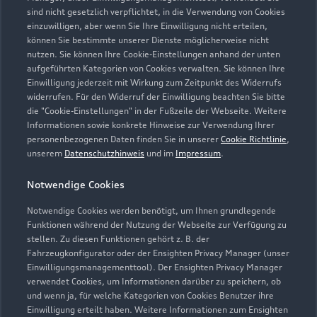
sind nicht gesetzlich verpflichtet, in die Verwendung von Cookies
Verkauf
einzuwilligen, aber wenn Sie Ihre Einwilligung nicht erteilen,
Geschlossen
,
öffnet am
Montag 08:30
können Sie bestimmte unserer Dienste möglicherweise nicht
nutzen. Sie können Ihre Cookie-Einstellungen anhand der unten
aufgeführten Kategorien von Cookies verwalten. Sie können Ihre
Service
Einwilligung jederzeit mit Wirkung zum Zeitpunkt des Widerrufs
Geschlossen
,
öffnet am
Montag 07:00
widerrufen. Für den Widerruf der Einwilligung beachten Sie bitte
die "Cookie-Einstellungen" in der Fußzeile der Webseite. Weitere
Informationen sowie konkrete Hinweise zur Verwendung Ihrer
Teile- und Zubehörverkauf
personenbezogenen Daten finden Sie in unserer
Cookie Richtlinie
,
Geschlossen
,
öffnet am
Montag 07:00
unserem
Datenschutzhinweis
und im
Impressum
.
Notwendige Cookies
Schautag
Geöffnet bis
16:00
Notwendige Cookies werden benötigt, um Ihnen grundlegende
Funktionen während der Nutzung der Webseite zur Verfügung zu
stellen. Zu diesen Funktionen gehört z. B. der
Fahrzeugkonfigurator oder der Ensighten Privacy Manager (unser
Einwilligungsmanagementtool). Der Ensighten Privacy Manager
Zurück nach oben
verwendet Cookies, um Informationen darüber zu speichern, ob
und wenn ja, für welche Kategorien von Cookies Benutzer ihre
Einwilligung erteilt haben. Weitere Informationen zum Ensighten
Modelle